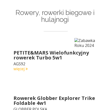
Rowery, rowerki biegowe i
hulajnogi
PETITE&MARS Wielofunkcyjny
rowerek Turbo 5w1
AGS92
więcej
Rowerek Globber Explorer Trike
Foldable 4w1
GLOBBER POLSKA