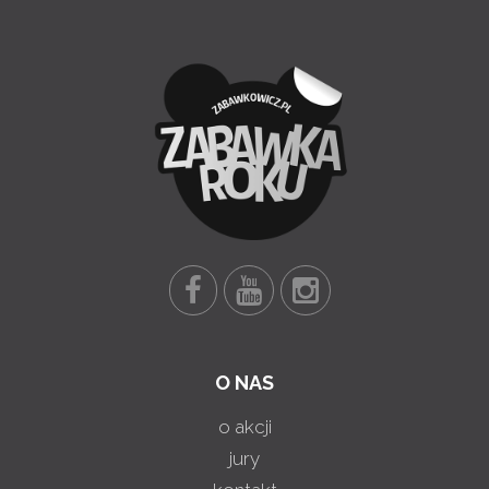
O NAS
o akcji
jury