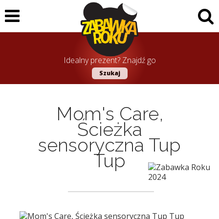
Idealny prezent? Znajdź go
Szukaj
Mom's Care,
Ścieżka
sensoryczna Tup
Tup