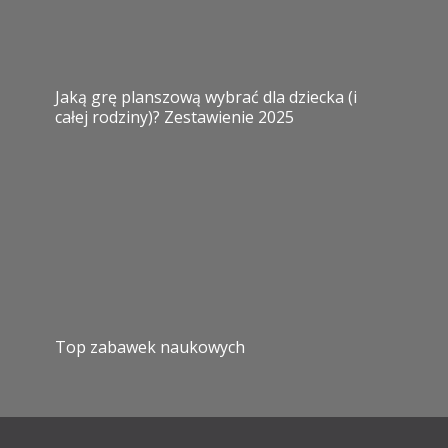
Jaką grę planszową wybrać dla dziecka (i
całej rodziny)? Zestawienie 2025
Top zabawek naukowych