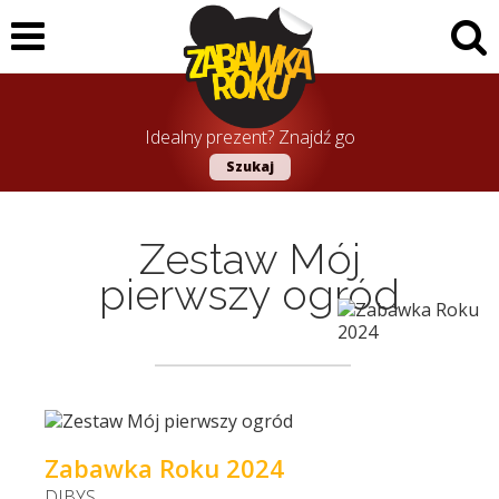
Idealny prezent? Znajdź go
Szukaj
Zestaw Mój
pierwszy ogród
Zabawka Roku 2024
DIBYS