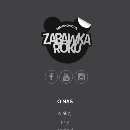
O NAS
o akcji
jury
kontakt