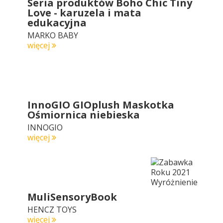
Seria produktów Boho Chic Tiny
Love - karuzela i mata
edukacyjna
MARKO BABY
więcej
InnoGIO GIOplush Maskotka
Ośmiornica niebieska
INNOGIO
więcej
MuliSensoryBook
HENCZ TOYS
więcej