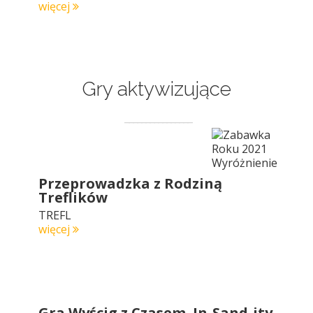
więcej
Gry aktywizujące
Przeprowadzka z Rodziną
Treflików
TREFL
więcej
Gra Wyścig z Czasem. In-Sand-ity.