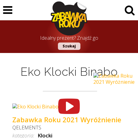
Idealny prezent? Znajdź go
Szukaj
Eko Klocki Binabo
Zabawka Roku 2021 Wyróżnienie
QELEMENTS
kategoria:
Klocki