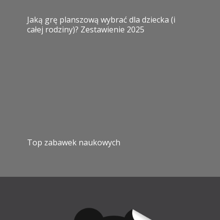
Jaką grę planszową wybrać dla dziecka (i
całej rodziny)? Zestawienie 2025
Top zabawek naukowych