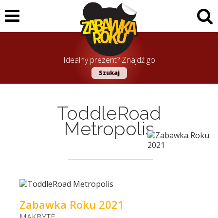
Idealny prezent? Znajdź go
Szukaj
ToddleRoad
Metropolis
Zabawka Roku 2021
MAKBYTE