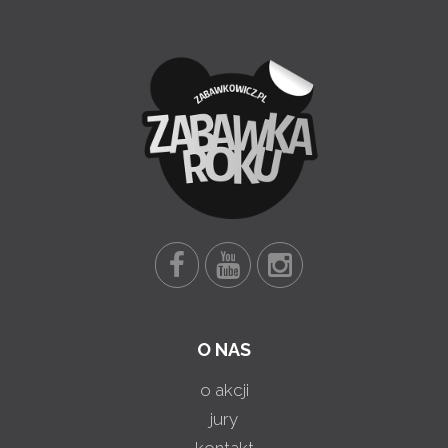
O NAS
o akcji
jury
kontakt