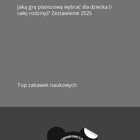
Jaką grę planszową wybrać dla dziecka (i
całej rodziny)? Zestawienie 2025
Top zabawek naukowych