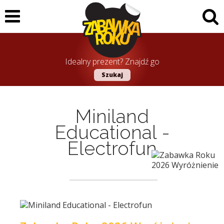
Idealny prezent? Znajdź go
Szukaj
Miniland
Educational -
Electrofun