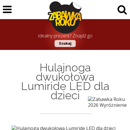
Idealny prezent? Znajdź go
Szukaj
Hulajnoga
dwukołowa
Lumiride LED dla
dzieci