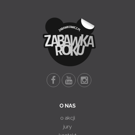
O NAS
o akcji
jury