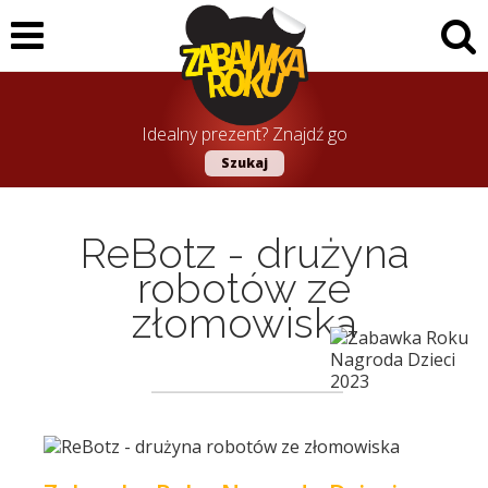
Idealny prezent? Znajdź go
Szukaj
ReBotz - drużyna
robotów ze
złomowiska